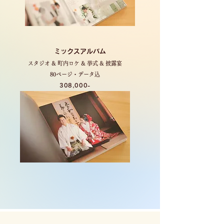
ミックスアルバム
スタジオ & 町内ロケ & 挙式 & 披露宴
80ページ・データ込
308,000-