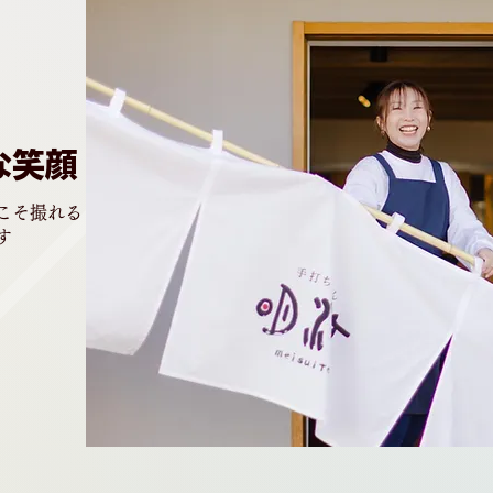
な笑顔
こそ撮れる
す