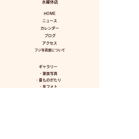
水曜休店
HOME
ニュース
カレンダー
ブログ
アクセス
フジ写真館について
ギャラリー
・
家族写真
・
夏ものがたり
・
友フォト
・
赤ちゃん
・
こどもの成長
・
七五三
・
成人
・
ブライダル
・
大人ポートレート
・
金婚祝い
​・
イメージ写真